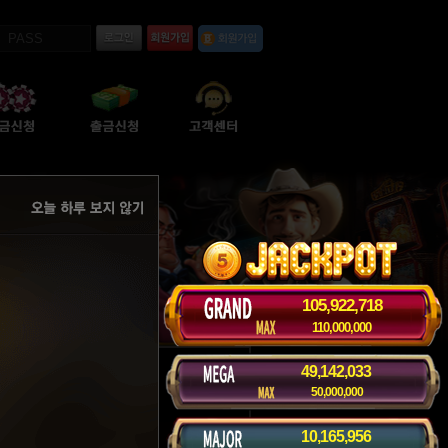
105,922,719
110,000,000
49,142,034
50,000,000
10,165,956