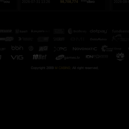
***oou
2026-07-31 13:26
98,708,774
****sttwo
2026-08-