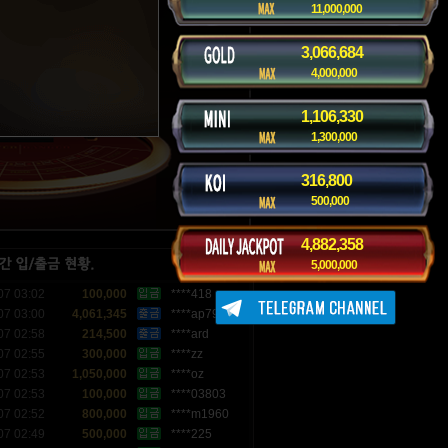
11,000,000
3,066,686
4,000,000
1,106,330
1,300,000
316,802
500,000
4,882,361
5,000,000
07 03:02
100,000
****418
07 03:00
4,061,345
****ap79
07 02:58
214,500
****ard
07 02:55
300,000
****zz
07 02:53
1,050,000
****oz
07 02:53
100,000
****03803
07 02:52
800,000
****m1960
07 02:49
500,000
****225