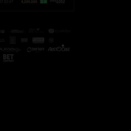
07 02:47
4,200,000
****l1052